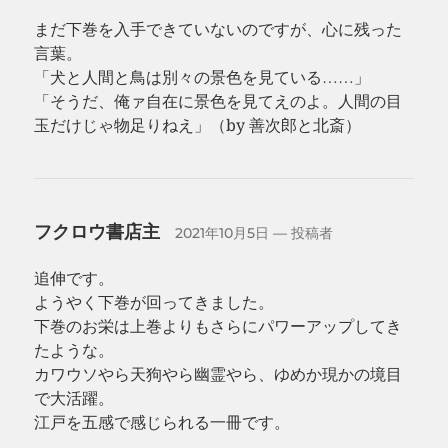
まだ下巻を入手できていないのですが、心に残った
言葉。
「犬と人間と鳥は別々の景色を見ている……」
「そうだ、俺ァ自在に景色を見てえのよ。人間の目
玉だけじゃ物足りねえ」（by 善次郎と北斎）
フクロウ書店主
2021年10月5日
— 投稿者
追伸です。
ようやく下巻が回ってきました。
下巻のお栄は上巻よりもさらにパワーアップしてき
たような。
カワウソやら天狗やら幽霊やら、ゆめか現かの境目
で大活躍。
江戸を五感で感じられる一冊です。