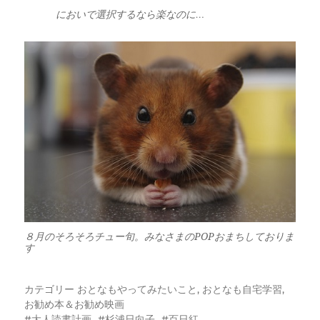
においで選択するなら楽なのに…
８月のそろそろチュー旬。みなさまのPOPおまちしておりま
す
カテゴリー
おとなもやってみたいこと
,
おとなも自宅学習
,
お勧め本＆お勧め映画
大人読書計画
杉浦日向子
百日紅