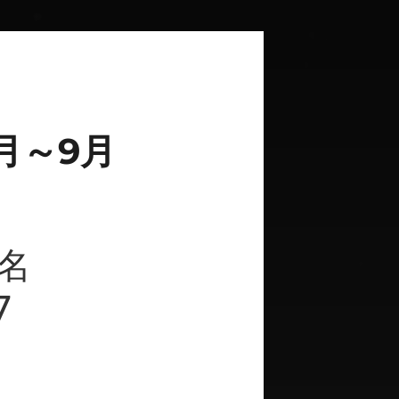
月～9月
コ名
7