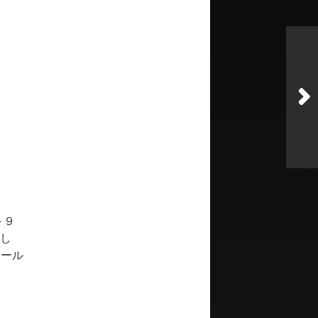
～９
ドし
ュール