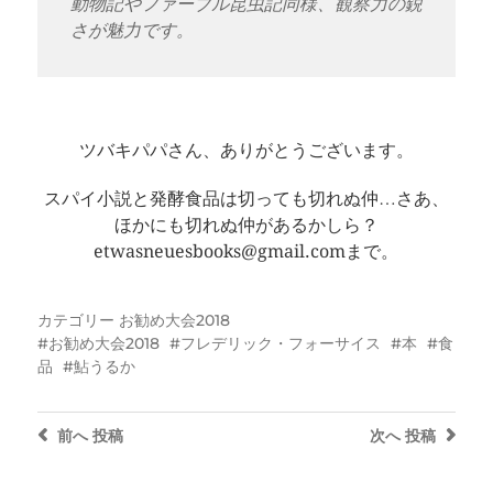
動物記やファーブル昆虫記同様、観察力の鋭
さが魅力です。
ツバキパパさん、ありがとうございます。
スパイ小説と発酵食品は切っても切れぬ仲…さあ、
ほかにも切れぬ仲があるかしら？
etwasneuesbooks@gmail.comまで。
カテゴリー
お勧め大会2018
お勧め大会2018
フレデリック・フォーサイス
本
食
品
鮎うるか
前へ
投稿
次へ
投稿