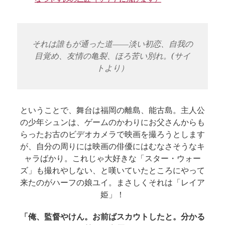
それは誰もが通った道――淡い初恋、自我の
目覚め、友情の亀裂、ほろ苦い別れ。(サイ
トより）
ということで、舞台は福岡の離島、能古島。主人公
の少年シュンは、ゲームのかわりにお父さんからも
らったお古のビデオカメラで映画を撮ろうとします
が、自分の周りには映画の俳優にはむなさそうなキ
ャラばかり。これじゃ大好きな「スター・ウォー
ズ」も撮れやしない、と嘆いていたところにやって
来たのがハーフの娘ユイ。まさしくそれは「レイア
姫」！
「俺、監督やけん。お前ばスカウトしたと。分かる