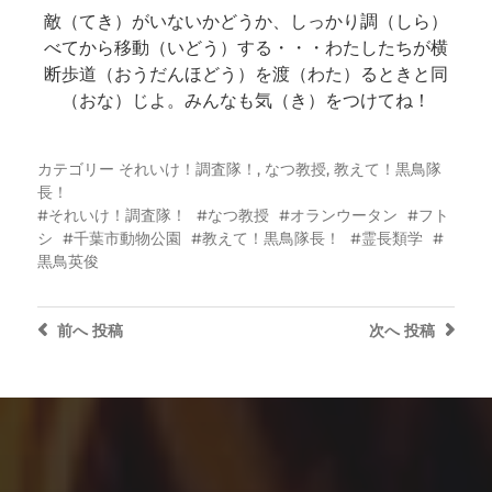
敵（てき）がいないかどうか、しっかり調（しら）
べてから移動（いどう）する・・・わたしたちが横
断歩道（おうだんほどう）を渡（わた）るときと同
（おな）じよ。みんなも気（き）をつけてね！
カテゴリー
それいけ！調査隊！
,
なつ教授
,
教えて！黒鳥隊
長！
それいけ！調査隊！
なつ教授
オランウータン
フト
シ
千葉市動物公園
教えて！黒鳥隊長！
霊長類学
黒鳥英俊
前へ
投稿
次へ
投稿