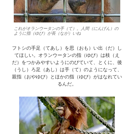
これがオランウータンの手（て）。人間（にんげん）の
ように指（ゆび）が長（なが）いね
フトシの手足（てあし）を思（おも）い出（だ）し
てほしい。オランウータンの指（ゆび）は枝（え
だ）をつかみやすいようにのびていて、とくに、後
（うし）ろ足（あし）は手（て）のようになって、
親指（おやゆび）とほかの指（ゆび）がはなれてい
るんだ。