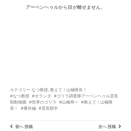
アーペンヘゥルから目が離せません。
カテゴリー
なつ教授
,
教えて！山極隊長！
なつ教授
オランダ
ゴリラ調査隊アーペンヘゥル霊長
類動物園
世界のゴリラ
山極寿一
教えて！山極隊
長！
番外編
霊長類学
前へ
投稿
次へ
投稿