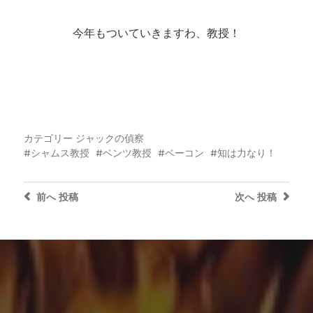
今年もついていきますわ、教授！
カテゴリー
ジャックの偵察
シャムス教授
ベンツ教授
ベーコン
知は力なり！
前へ
投稿
次へ
投稿