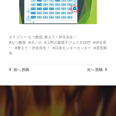
カテゴリー
なつ教授
,
教えて！伊谷先生！
なつ教授
ボノボ
上野の森親子フェスタ2017
伊谷原
一
教えて！伊谷先生！
日本モンキーセンター
霊長類
学
前へ
投稿
次へ
投稿