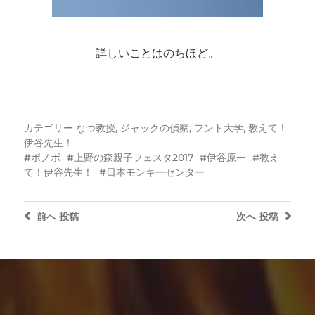
詳しいことはのちほど。
カテゴリー
なつ教授
,
ジャックの偵察
,
フント大学
,
教えて！
伊谷先生！
ボノボ
上野の森親子フェスタ2017
伊谷原一
教え
て！伊谷先生！
日本モンキーセンター
前へ
投稿
次へ
投稿